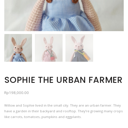
SOPHIE THE URBAN FARMER
Rp
198,000.00
Willow and Sophie lived in the small city. They are an urban farmer. They
have a garden in their backyard and rooftop. They’re growing many crops
like carrots, tomatoes, pumpkins and eggplants.